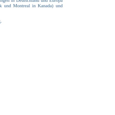
lungen in Deutschland und Europa
k und Montreal in Kanada) und
g
.