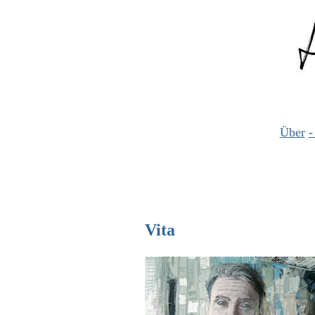
Über
-
Vita